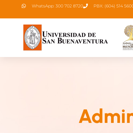
WhatsApp: 300 702 8720
PBX: (604) 514 560
Admin