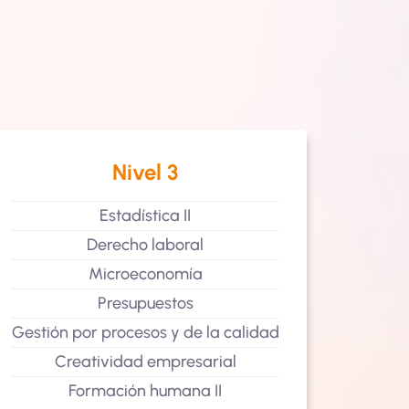
Nivel 3
Estadística II
In
Derecho laboral
Microeconomía
Presupuestos
I
Gestión por procesos y de la calidad
Creatividad empresarial
Formación humana II