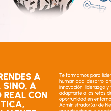
RENDES A
Te formamos para lidera
humanidad, desarrollan
 SINO, A
innovación, liderazgo 
 REAL CON
adaptarte a los retos 
oportunidad en entorn
TICA,
Administrador(a) de Ne
organizaciones y aporta