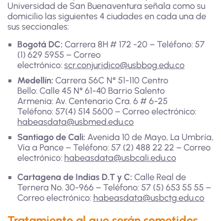
Universidad de San Buenaventura señala como su
domicilio las siguientes 4 ciudades en cada una de
sus seccionales:
Bogotá DC:
Carrera 8H # 172 -20 – Teléfono: 57
(1) 629 5955 – Correo
electrónico:
scr.conjuridico@usbbog.edu.co
Medellín:
Carrera 56C N° 51-110 Centro
Bello: Calle 45 N° 61-40 Barrio Salento
Armenia: Av. Centenario Cra. 6 # 6-25
Teléfono: 57(4) 514 5600 – Correo electrónico:
habeasdata@usbmed.edu.co
Santiago de Cali:
Avenida 10 de Mayo, La Umbría,
Vía a Pance – Teléfono: 57 (2) 488 22 22 – Correo
electrónico:
habeasdata@usbcali.edu.co
Cartagena de Indias D.T y C:
Calle Real de
Ternera No. 30-966 – Teléfono: 57 (5) 653 55 55 –
Correo electrónico:
habeasdata@usbctg.edu.co
Tratamiento al que serán sometidos