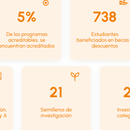
22%
738
De los programas
Estudiante
acreditables, se
beneficiados en 
encuentran acreditados
descuento
39
39+
Semilleros de
Investigador
investigación
categorizad