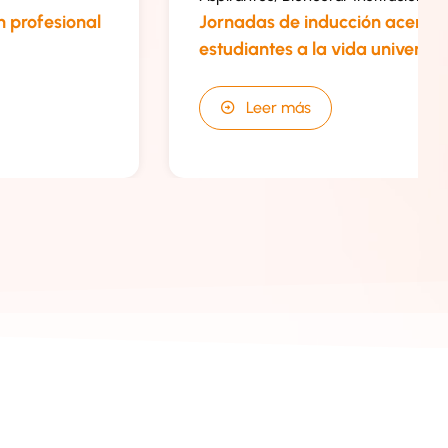
n profesional
Jornadas de inducción acercar
estudiantes a la vida universit
Leer más