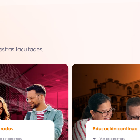
stras facultades.
grados
Educación continua
er programas
Ver programas