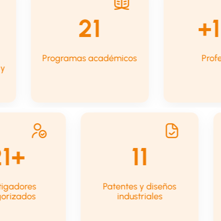
39
s
Programas académicos
becas y
s
11
es
Patentes y diseños
Consul
os
industriales
de