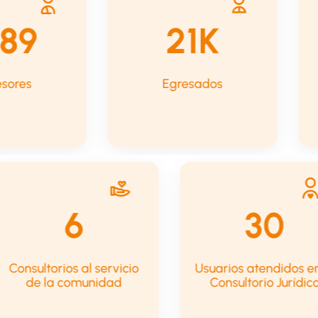
250+
30K
Profesores
Egresados
6
210
torios al servicio
Usuarios atendidos en el
 la comunidad
Consultorio Jurídico