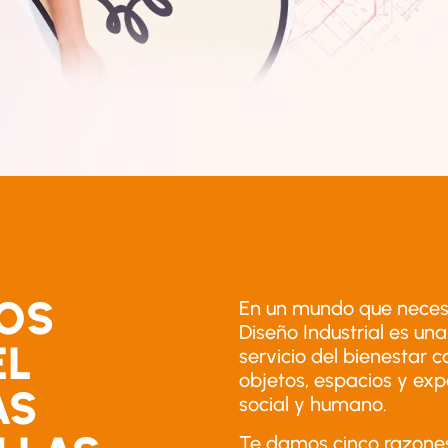
OS
En un mundo que necesit
Diseño Industrial es un
EL
servicio del bienestar
objetos, espacios y exp
AS
social y humano.
Te damos cinco razones