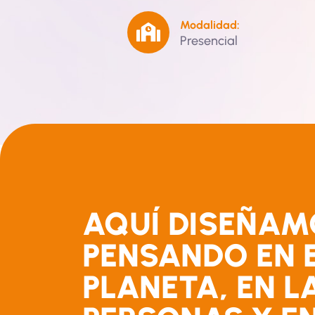
Modalidad:
Presencial
AQUÍ DISEÑAM
PENSANDO EN 
PLANETA, EN L