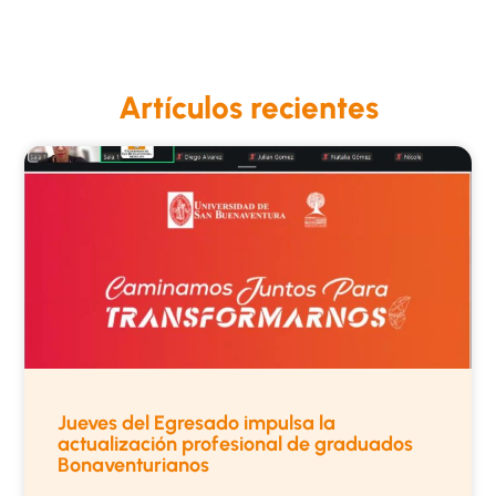
Artículos recientes
Jueves del Egresado impulsa la
actualización profesional de graduados
Bonaventurianos