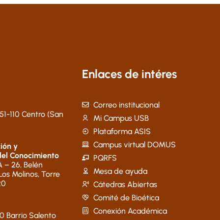
Enlaces de intéres
Correo institucional
51-110 Centro (San
Mi Campus USB
Plataforma ASIS
Campus virtual DOMUS
ión y
del Conocimiento
PQRFS
 – 26, Belén
Mesa de ayuda
 Los Molinos, Torre
20
Cátedras Abiertas
Comité de Bioética
Conexión Académica
40 Barrio Salento