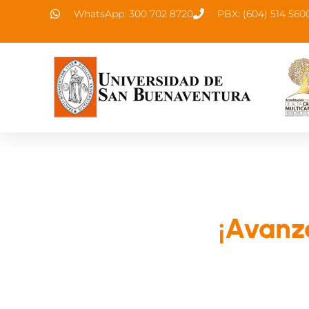
WhatsApp: 300 702 8720
PBX: (604) 514 560
¡Avanza