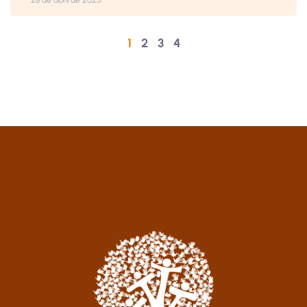
28 de abril de 2025
1
2
3
4