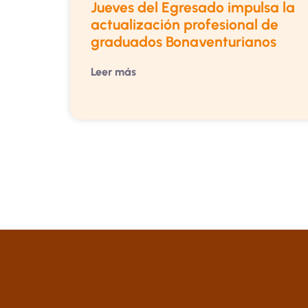
Jueves del Egresado impulsa la
actualización profesional de
graduados Bonaventurianos
Leer más