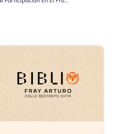
Contribución Al Diseño De Participación En El Proceso De Paz Entre El Gobierno De Colombia Y El ELN