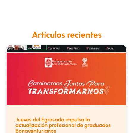
Artículos recientes
Jueves del Egresado impulsa la
actualización profesional de graduados
Bonaventurianos