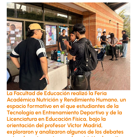
La Facultad de Educación realizó la Feria
Académica Nutrición y Rendimiento Humano, un
espacio formativo en el que estudiantes de la
Tecnología en Entrenamiento Deportivo y de la
Licenciatura en Educación Física, bajo la
orientación del profesor Víctor Madrid,
exploraron y analizaron algunos de los debates