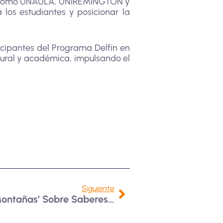
das como UNAULA, UNIREMINGTON y
los estudiantes y posicionar la
icipantes del Programa Delfín en
tural y académica, impulsando el
Siguiente
Proyecto ‘Relatos Entre Montañas’ Sobre Saberes Tradicionales Del Municipio De Génova – Quindío