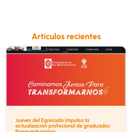
Artículos recientes
Jueves del Egresado impulsa la
actualización profesional de graduados
Bonaventurianos