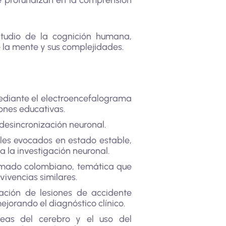
ue profundizan en la comprensión
studio de la cognición humana,
e la mente y sus complejidades.
 mediante el electroencefalograma
iones educativas.
desincronización neuronal.
ales evocados en estado estable,
a la investigación neuronal.
 armado colombiano, temática que
vivencias similares.
tación de lesiones de accidente
jorando el diagnóstico clínico.
reas del cerebro y el uso del