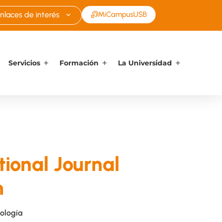
nlaces de interés
MiCampusUSB
Servicios
Formación
La Universidad
ional Journal
h
cología