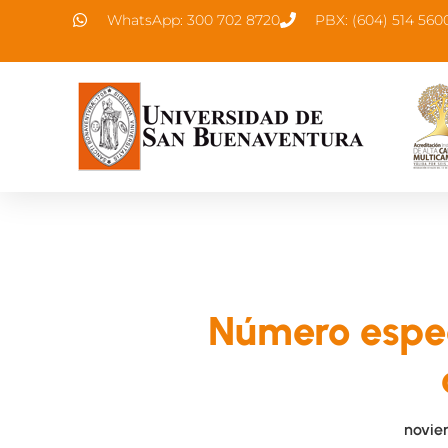
WhatsApp: 300 702 8720
PBX: (604) 514 560
Número espec
novie