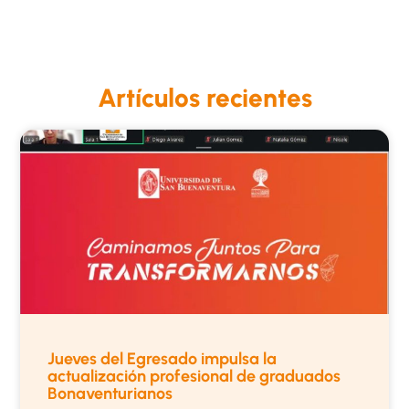
Artículos recientes
Jueves del Egresado impulsa la
actualización profesional de graduados
Bonaventurianos