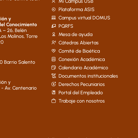
Mi Campus USB
Plataforma ASIS
Campus virtual DOMUS
ión y
del Conocimiento
PQRFS
 – 26, Belén
Mesa de ayuda
 Los Molinos, Torre
20
Cátedras Abiertas
Comité de Bioética
Conexión Académica
40 Barrio Salento
Calendario Académico
Documentos institucionales
ión y
Derechos Pecuniarios
 - Av. Centenario
Portal del Empleado
Trabaje con nosotros