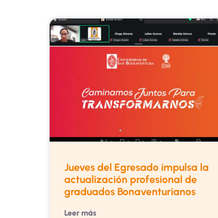
Jueves del Egresado impulsa la
actualización profesional de
graduados Bonaventurianos
Leer más