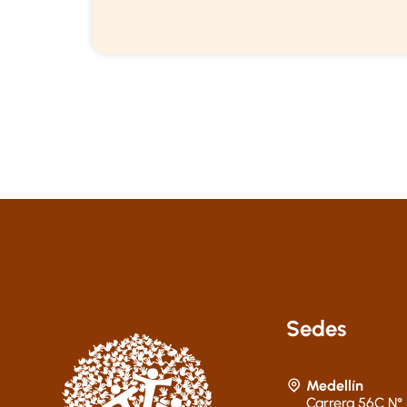
Sedes
Medellín
Carrera 56C N° 