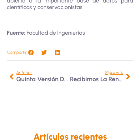
abierto a la importante base de datos para
científicos y conservacionistas.
Fuente:
Facultad de Ingenierías
Compartir:
Anterior
Siguiente
Quinta Versión Del B-Coffee: «Conversaciones Pedagógicas De Los Maestros Que Aprenden”
Recibimos La Renovación Del Sello EcoUniversidad
Artículos recientes