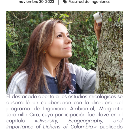
noviembre 30, 2023
Facultad de Ingenierías
El destacado aporte a los estudios micológicos se
desarrolló en colaboración con la directora del
programa de Ingeniería Ambiental, Margarita
Jaramillo Ciro, cuya participación fue clave en el
capítulo
«Diversity, Ecogeography, and
Importance of Lichens of Colombia,»
publicado