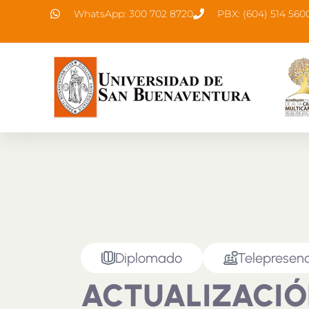
WhatsApp: 300 702 8720
PBX: (604) 514 560
Diplomado
Telepresenc
ACTUALIZACIÓN