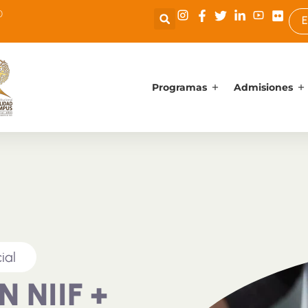
0
E
Programas
Admisiones
ial
 NIIF +