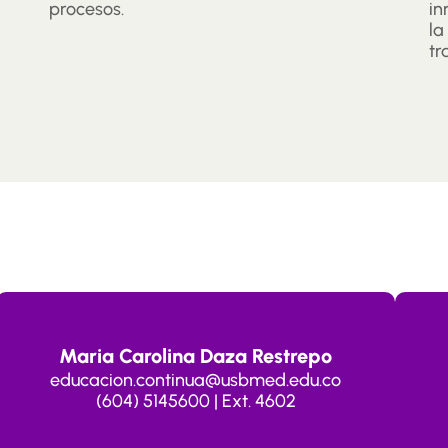
procesos.
in
la
tr
Maria Carolina Daza Restrepo
educacion.continua@usbmed.edu.co
(604) 5145600 | Ext. 4602