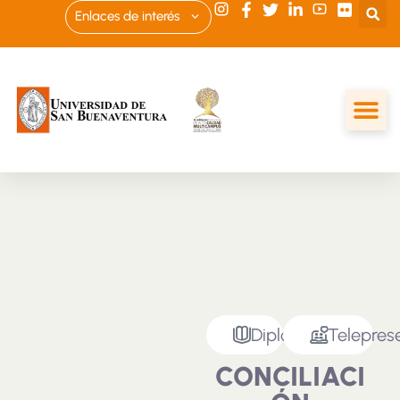
Enlaces de interés
Diplomado
Telepres
CONCILIACI