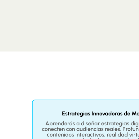
l
Estrategias Innovadoras de Mar
os
Aprenderás a diseñar estrategias digi
ing y
conecten con audiencias reales. Profund
iento
contenidos interactivos, realidad vir