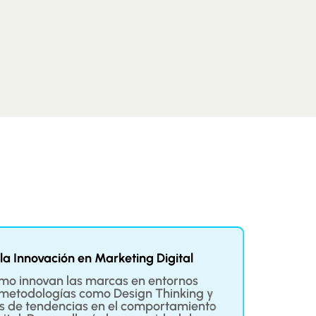
a Innovación en Marketing Digital
o innovan las marcas en entornos
Apre
s metodologías como Design Thinking y
conect
s de tendencias en el comportamiento
cont