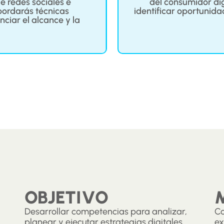
 redes sociales e
del consumidor dig
bordarás técnicas
identificar oportunida
iar el alcance y la
OBJETIVO
Desarrollar competencias para analizar,
Co
planear y ejecutar estrategias digitales
ex