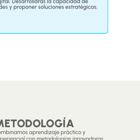
ital. Desarrollarás la capacidad de
c
des y proponer soluciones estratégicas.
inn
METODOLOGÍA
mbinamos aprendizaje práctico y
periencial con metodologías innovadoras