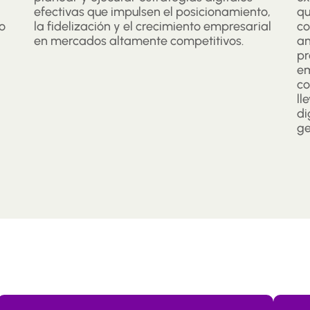
efectivas que impulsen el posicionamiento,
qu
o
la fidelización y el crecimiento empresarial
co
en mercados altamente competitivos.
an
pr
em
co
ll
di
ge