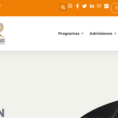
0
E
Programas
Admisiones
N