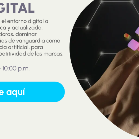
GITAL
el entorno digital a
ca y actualizada.
adoras, dominar
ogías de vanguardia como
ia artificial, para
petitividad de las marcas.
- 10:00 p.m.
e aquí