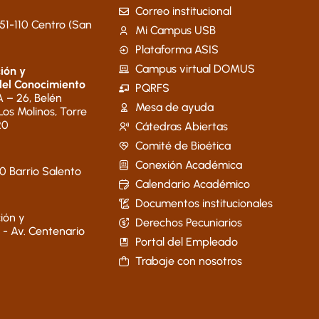
Correo institucional
51-110 Centro (San
Mi Campus USB
Plataforma ASIS
Campus virtual DOMUS
ión y
del Conocimiento
PQRFS
 – 26, Belén
Mesa de ayuda
 Los Molinos, Torre
20
Cátedras Abiertas
Comité de Bioética
Conexión Académica
40 Barrio Salento
Calendario Académico
Documentos institucionales
ión y
Derechos Pecuniarios
 - Av. Centenario
Portal del Empleado
Trabaje con nosotros