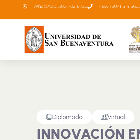
WhatsApp: 300 702 8720
PBX: (604) 514 560
Diplomado
Virtual
INNOVACIÓN E