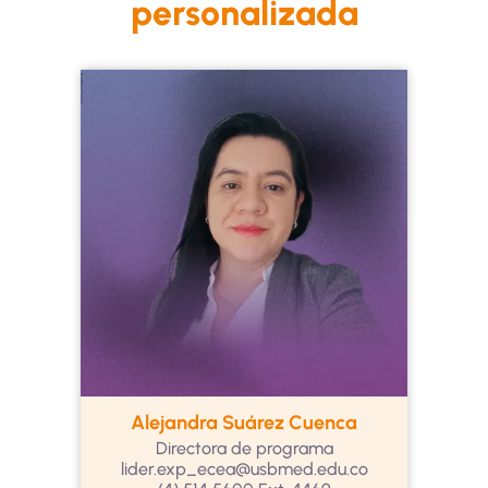
personalizada
Alejandra Suárez Cuenca
Directora de programa
lider.exp_ecea@usbmed.edu.co