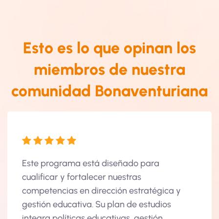
Esto es lo que opinan los
miembros de nuestra
comunidad Bonaventuriana
ara mi
Este programa está diseñado para
Mi ex
iva.
cualificar y fortalecer nuestras
forma
ticas
competencias en dirección estratégica y
Este 
y me
gestión educativa. Su plan de estudios
pedag
e
integra políticas educativas, gestión
ha pe