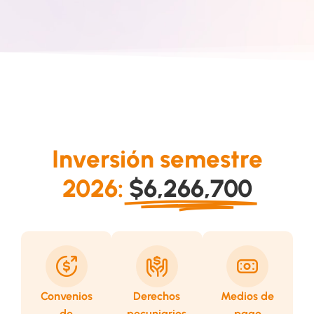
seis años
Conocimiento,
como
impulsando
docente en
alianzas y
distintos
proyectos
niveles
académicos
educativos.
estratégicos.
Inversión semestre
2026:
$6,266,700
Convenios
Derechos
Medios de
de
pecuniarios
pago