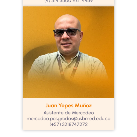
(4) 514 5600 Ext. 4469
Juan Yepes Muñoz
Asistente de Mercadeo
mercadeo.posgrados@usbmed.edu.co
(+57) 3218747272