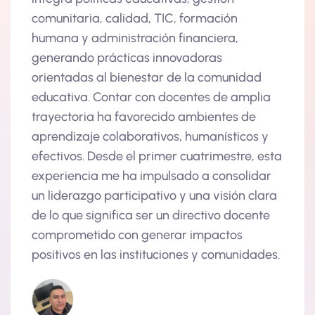
as a
comunitaria, calidad, TIC, formación
lider
humana y administración financiera,
ello,
para
generando prácticas innovadoras
convi
orientadas al bienestar de la comunidad
alcan
a
educativa. Contar con docentes de amplia
direc
trayectoria ha favorecido ambientes de
trans
aprendizaje colaborativos, humanísticos y
efectivos. Desde el primer cuatrimestre, esta
experiencia me ha impulsado a consolidar
un liderazgo participativo y una visión clara
Manu
de lo que significa ser un directivo docente
Estud
comprometido con generar impactos
positivos en las instituciones y comunidades.