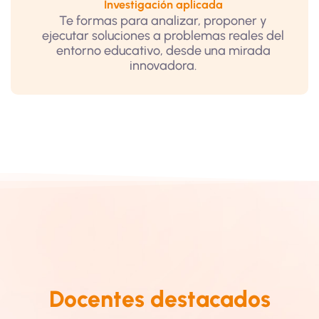
Investigación aplicada
Te formas para analizar, proponer y
ejecutar soluciones a problemas reales del
entorno educativo, desde una mirada
innovadora.
Candid
Estudia
ato a
nte de
Doctor
doctora
en
do en
Pensami
Ciencia
ento y
s de la
Docentes destacados
Cultura
Educaci