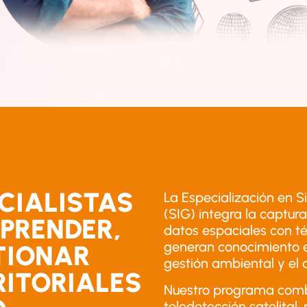
CIALISTAS
La Especialización en 
(SIG) integra la captur
PRENDER,
datos espaciales con té
generan conocimiento es
TIONAR
gestión ambiental y el d
ITORIALES
Nuestro programa combi
teledetección satelital, 