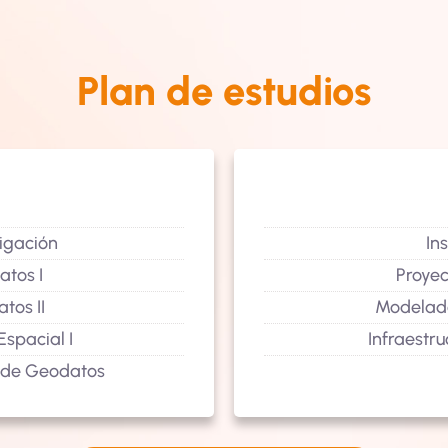
Plan de estudios
igación
Ins
atos I
Proye
tos II
Modelado 
spacial I
Infraestr
 de Geodatos