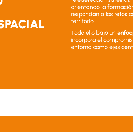
O
orientando la formació
A
respondan a los retos 
SPACIAL
territorio.
Todo ello bajo un
enfoq
incorpora el compromiso 
entorno como ejes centr