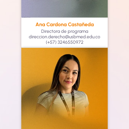
Ana Cardona Castañeda
Directora de programa
direccion.derecho@usbmed.edu.co
(+57) 3246550972