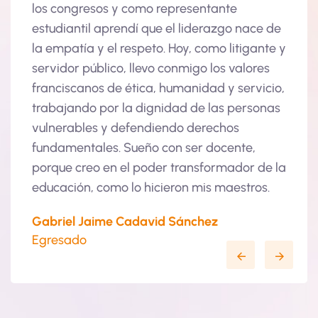
os congresos y como representante
con la justi
studiantil aprendí que el liderazgo nace de
profesión no
a empatía y el respeto. Hoy, como litigante y
servicio. S
ervidor público, llevo conmigo los valores
inspira a s
ranciscanos de ética, humanidad y servicio,
desde el amo
rabajando por la dignidad de las personas
que el cono
ulnerables y defendiendo derechos
se pone al s
undamentales. Sueño con ser docente,
Valentina Y
orque creo en el poder transformador de la
Estudiante
ducación, como lo hicieron mis maestros.
abriel Jaime Cadavid Sánchez
Egresado