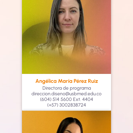
Angélica María Pérez Ruiz
Directora de programa
direccion.diseno@usbmed.edu.co
(604) 514 5600 Ext. 4404
(+57) 3002838724