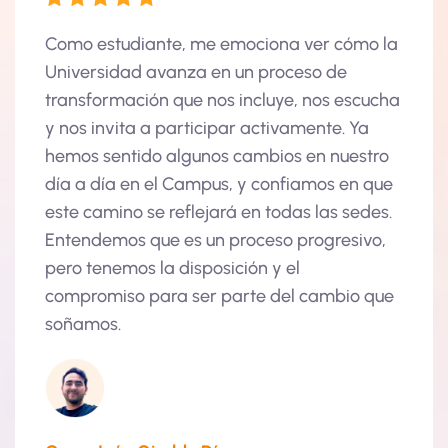
a sido
Como estudiante, me emociona ver cómo la
La Fa
 sido
Universidad avanza en un proceso de
donde
odido
transformación que nos incluye, nos escucha
arqui
y nos invita a participar activamente. Ya
estud
arte
hemos sentido algunos cambios en nuestro
una f
 mi
día a día en el Campus, y confiamos en que
multi
este camino se reflejará en todas las sedes.
cambi
s —
Entendemos que es un proceso progresivo,
pero tenemos la disposición y el
endo
compromiso para ser parte del cambio que
para
soñamos.
Juan 
Estud