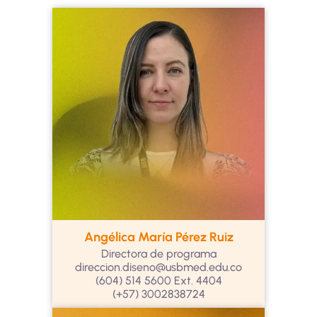
Angélica María Pérez Ruiz
Directora de programa
direccion.diseno@usbmed.edu.co
(604) 514 5600 Ext. 4404
(+57) 3002838724