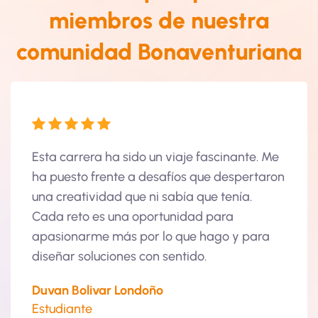
miembros de nuestra
comunidad Bonaventuriana
es
Esta carrera ha sido un viaje fascinante. Me
Aquí 
ha puesto frente a desafíos que despertaron
como
una creatividad que ni sabía que tenía.
encan
Cada reto es una oportunidad para
propo
apasionarme más por lo que hago y para
profe
diseñar soluciones con sentido.
vive 
Duvan Bolivar Londoño
Mari
Estudiante
Estud