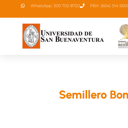
WhatsApp: 300 702 8720
PBX: (604) 514 560
Semillero B