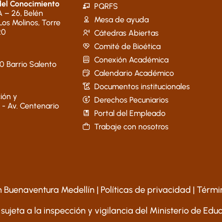
del Conocimiento
PQRFS
 – 26, Belén
Mesa de ayuda
 Los Molinos, Torre
20
Cátedras Abiertas
Comité de Bioética
Conexión Académica
40 Barrio Salento
Calendario Académico
Documentos institucionales
ión y
Derechos Pecuniarios
 - Av. Centenario
Portal del Empleado
Trabaje con nosotros
 Buenaventura Medellín |
Políticas de privacidad
|
Térmi
 sujeta a la inspección y vigilancia del Ministerio de Ed