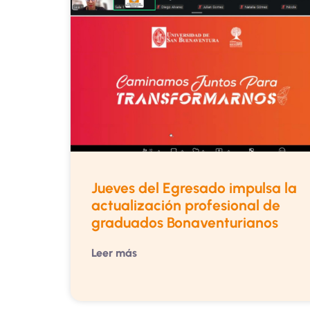
Jueves del Egresado impulsa la
actualización profesional de
graduados Bonaventurianos
Leer más