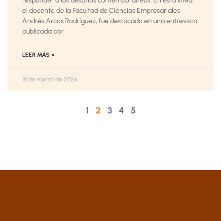
responder a los desafíos contemporáneos. En esta línea,
el docente de la Facultad de Ciencias Empresariales
Andrés Arcos Rodríguez, fue destacado en una entrevista
publicada por
LEER MÁS »
19 de marzo de 2026
1
2
3
4
5