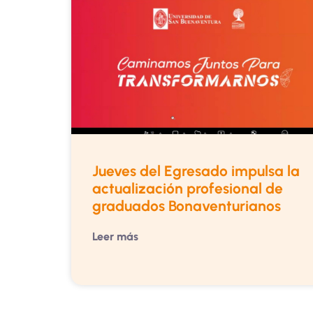
Jueves del Egresado impulsa la
actualización profesional de
graduados Bonaventurianos
Leer más