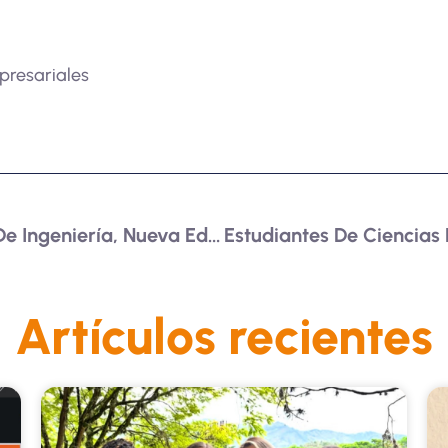
presariales
Gamificación En El Área De Ingeniería, Nueva Edición De La Revista Ingenierías USBMed
Artículos recientes