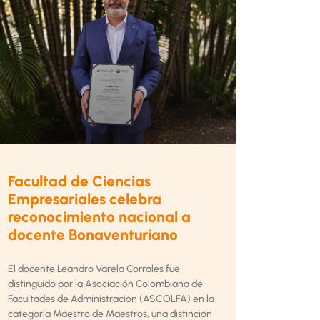
Facultad de Ciencias
Empresariales celebra
reconocimiento nacional a
docente Bonaventuriano
El docente Leandro Varela Corrales fue
distinguido por la Asociación Colombiana de
Facultades de Administración (ASCOLFA) en la
categoría Maestro de Maestros, una distinción