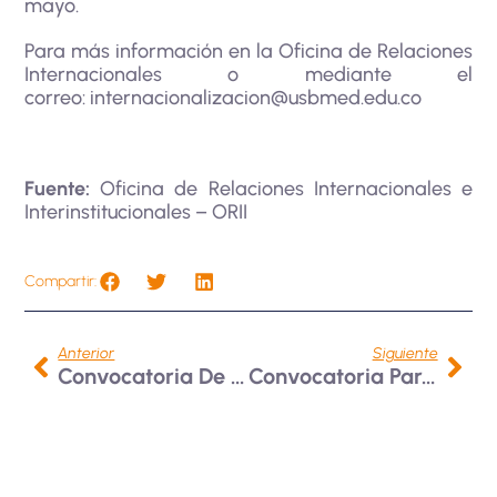
mayo.
Para más información en la Oficina de Relaciones
Internacionales o mediante el
correo:
internacionalizacion@usbmed.edu.co
Fuente:
Oficina de Relaciones Internacionales e
Interinstitucionales – ORII
Compartir:
Anterior
Siguiente
Convocatoria De Movilidad Con La Universidad De Sonora, México 2025
Convocatoria Para El Programa UniSinú Connect: Clases Espejo 2025-1