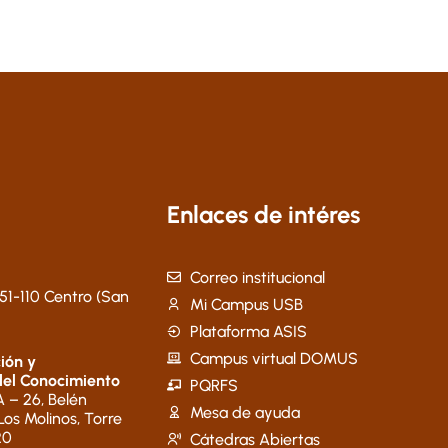
Enlaces de intéres
Correo institucional
51-110 Centro (San
Mi Campus USB
Plataforma ASIS
Campus virtual DOMUS
ión y
del Conocimiento
PQRFS
 – 26, Belén
Mesa de ayuda
 Los Molinos, Torre
20
Cátedras Abiertas