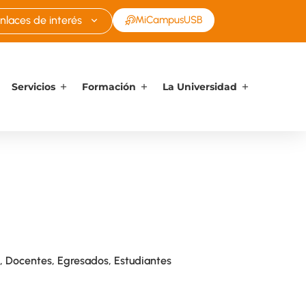
nlaces de interés
MiCampusUSB
Servicios
Formación
La Universidad
,
Docentes
,
Egresados
,
Estudiantes