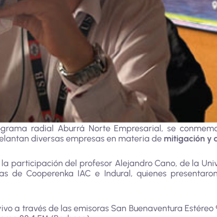
ograma radial Aburrá Norte Empresarial, se conmemor
elantan diversas empresas en materia de
mitigación y 
 la participación del profesor Alejandro Cano, de la U
as de Cooperenka IAC e Indural, quienes presentaron 
ivo a través de las emisoras San Buenaventura Estéreo 9