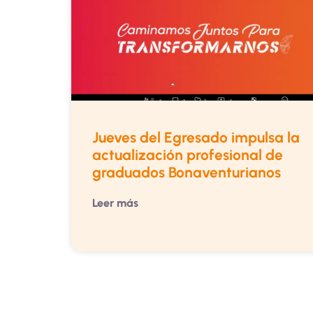
Jueves del Egresado impulsa la
actualización profesional de
graduados Bonaventurianos
Leer más