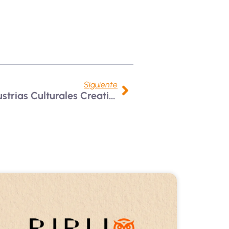
Siguiente
La Innovación En Las Industrias Culturales Creativas Y En La Transformación Del Territorio