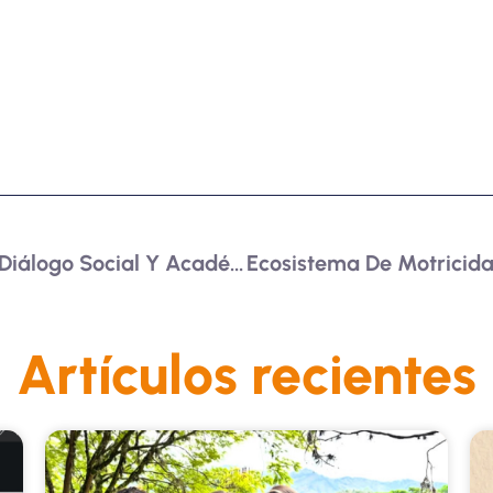
¿La Ciudad Para Quién?: Diálogo Social Y Académico Sobre El Desarrollo Urbano En Medellín Y Antioquia
Artículos recientes