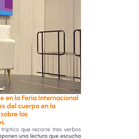
 en la Feria Internacional
s del cuerpo en la
 sobre las
s.
ríptico que recorre tres verbos
oponen una lectura que escucha