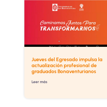
Jueves del Egresado impulsa la
actualización profesional de
graduados Bonaventurianos
Leer más