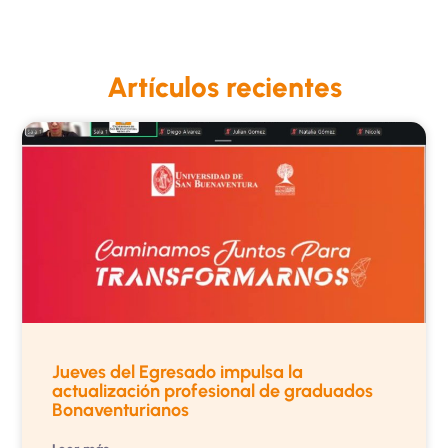
Artículos recientes
Jueves del Egresado impulsa la
actualización profesional de graduados
Bonaventurianos