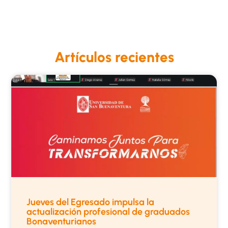
Artículos recientes
Jueves del Egresado impulsa la
actualización profesional de graduados
Bonaventurianos