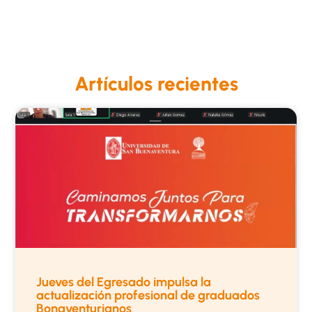
Artículos recientes
Jueves del Egresado impulsa la
actualización profesional de graduados
Bonaventurianos