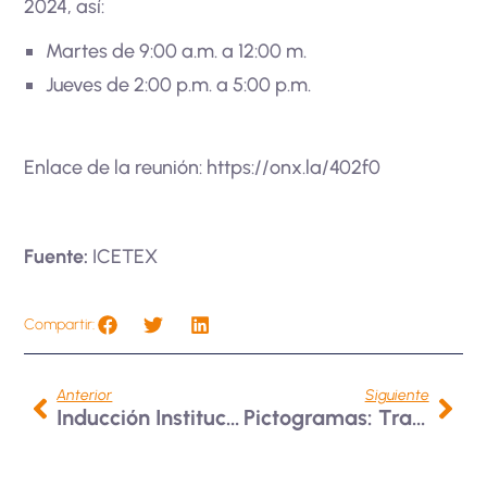
2024, así:
Martes de 9:00 a.m. a 12:00 m.
Jueves de 2:00 p.m. a 5:00 p.m.
Enlace de la reunión:
https://onx.la/402f0
Fuente:
ICETEX
Compartir:
Anterior
Siguiente
Inducción Institucional A Nuevos Estudiantes De Posgrado
Pictogramas: Transformación Multidimensional