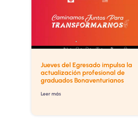
Jueves del Egresado impulsa la
actualización profesional de
graduados Bonaventurianos
Leer más