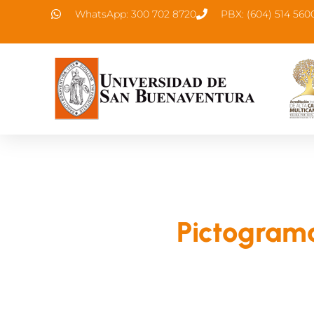
WhatsApp: 300 702 8720
PBX: (604) 514 560
Pictograma