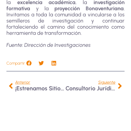
la
excelencia académica
, la
investigación
formativa
y la
proyección Bonaventuriana
.
Invitamos a toda la comunidad a vincularse a los
semilleros de investigación y continuar
fortaleciendo el camino del conocimiento como
herramienta de transformación.
Fuente: Dirección de Investigaciones
Compartir:
Anterior
Siguiente
¡Estrenamos Sitio Web! Una Ventana Más Ágil, Segura Y Cercana Para Toda La Comunidad
Consultorio Jurídico Fortalece La Protección De Personas Refugiadas Y Migrantes