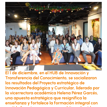
El 1 de diciembre, en el HUB de Innovación y
Transferencia del Conocimiento, se socializaron
los resultados del Proyecto estratégico de
Innovación Pedagógica y Curricular, liderado por
la vicerrectora académica Helena Pérez Garcés,
una apuesta estratégica que resignifica la
enseñanza y fortalece la formación integral con