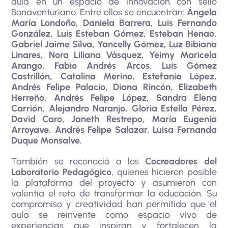
aula en un espacio de innovación con sello
Bonaventuriano. Entre ellos se encuentran:
Ángela
María Londoño, Daniela Barrera, Luis Fernando
González, Luis Esteban Gómez, Esteban Henao,
Gabriel Jaime Silva, Yancelly Gómez, Luz Bibiana
Linares, Nora Liliana Vásquez, Yeimy Maricela
Arango, Fabio Andrés Arcos, Luis Gómez
Castrillón, Catalina Merino, Estefanía López,
Andrés Felipe Palacio, Diana Rincón, Elizabeth
Herreño, Andrés Felipe López, Sandra Elena
Carrión, Alejandro Naranjo, Gloria Estella Pérez,
David Caro, Janeth Restrepo, María Eugenia
Arroyave, Andrés Felipe Salazar, Luisa Fernanda
Duque Monsalve.
También se reconoció a los
Cocreadores del
Laboratorio Pedagógico
, quienes hicieron posible
la plataforma del proyecto y asumieron con
valentía el reto de transformar la educación. Su
compromiso y creatividad han permitido que el
aula se reinvente como espacio vivo de
experiencias que inspiran y fortalecen la