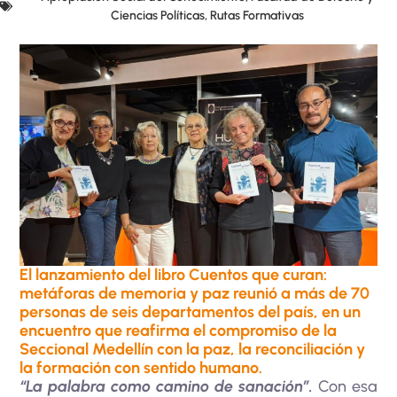
Ciencias Políticas
,
Rutas Formativas
El lanzamiento del libro Cuentos que curan:
metáforas de memoria y paz reunió a más de 70
personas de seis departamentos del país, en un
encuentro que reafirma el compromiso de la
Seccional Medellín con la paz, la reconciliación y
la formación con sentido humano.
“La palabra como camino de sanación”.
Con esa