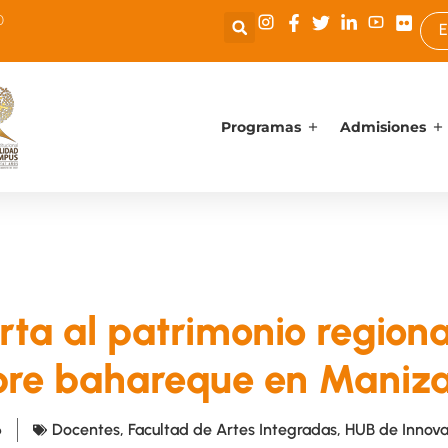
0
E
Programas
Admisiones
ta al patrimonio regiona
bre bahareque en Maniza
6
Docentes
,
Facultad de Artes Integradas
,
HUB de Innov