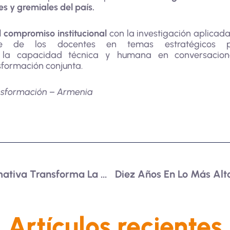
es y gremiales del país.
el compromiso institucional
con la investigación aplicada, 
te de los docentes en temas estratégicos pa
o la capacidad técnica y humana en conversacio
nsformación conjunta.
ansformación – Armenia
Participante De Ruta Formativa Transforma La Memoria En Literatura Para Construir Paz
Artículos recientes