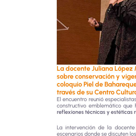
La docente Juliana López
sobre conservación y vigen
coloquio Piel de Bahareque
través de su Centro Cultur
El encuentro reunió especialist
constructivo emblemático que h
reflexiones técnicas y estéticas
La intervención de la docent
escenarios donde se discuten los