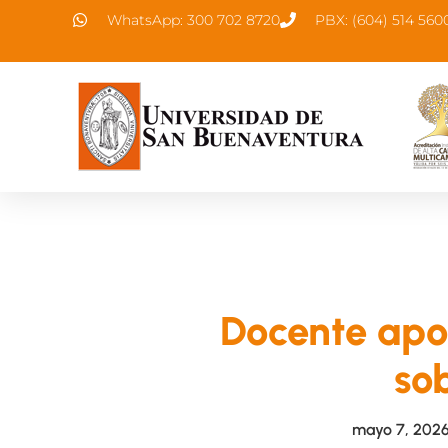
WhatsApp: 300 702 8720
PBX: (604) 514 560
Docente apor
so
mayo 7, 202