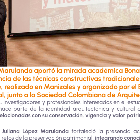
 Marulanda aportó la mirada académica Bonav
cia de las técnicas constructivas tradicionales
, realizado en Manizales y organizado por el 
al, junto a la Sociedad Colombiana de Arquite
as, investigadores y profesionales interesados en el es
ace parte de la identidad arquitectónica y cultural 
 relacionadas con su conservación, vigencia y valor patr
e
Juliana López Marulanda
fortaleció la presencia a
 retos de la preservación patrimonial,
integrando conoc