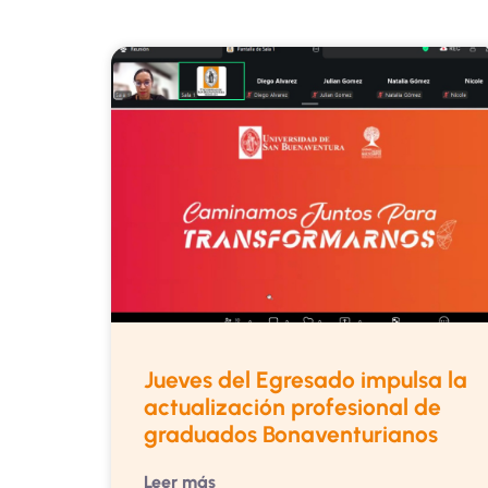
Jueves del Egresado impulsa la
actualización profesional de
graduados Bonaventurianos
Leer más