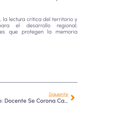
la lectura crítica del territorio y
ra el desarrollo regional;
nes que protegen la memoria
Siguiente
Diez Años En Lo Más Alto: Docente Se Corona Campeón Nacional De Hockey Subacuático Por Décima Vez Consecutiva