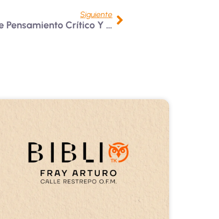
Siguiente
El Ágora USB: 25 Años De Pensamiento Crítico Y Apropiación Social Del Conocimiento