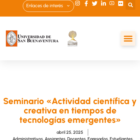
Enlaces de interés
Seminario «Actividad científica y
creativa en tiempos de
tecnologías emergentes»
abril 25, 2025
Administrativos
,
Aspirantes
,
Docentes
,
Egresados
,
Estudiantes
,