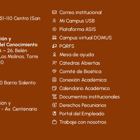
Correo institucional
51-110 Centro (San
Mi Campus USB
Plataforma ASIS
Campus virtual DOMUS
ión y
del Conocimiento
PQRFS
 – 26, Belén
Mesa de ayuda
 Los Molinos, Torre
20
Cátedras Abiertas
Comité de Bioética
Conexión Académica
40 Barrio Salento
Calendario Académico
Documentos institucionales
ión y
Derechos Pecuniarios
 - Av. Centenario
Portal del Empleado
Trabaje con nosotros