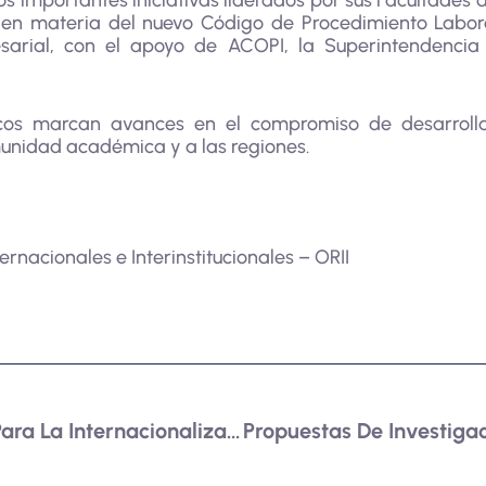
dos importantes iniciativas liderados por sus Facultades d
n en materia del nuevo Código de Procedimiento Labora
arial, con el apoyo de ACOPI, la Superintendencia 
cos marcan avances en el compromiso de desarrollar
munidad académica y a las regiones.
ernacionales e Interinstitucionales – ORII
ICETEX Principal Aliado Para La Internacionalización De La Educación Superior