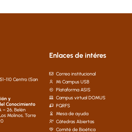
Enlaces de intéres
Correo institucional
51-110 Centro (San
Mi Campus USB
Plataforma ASIS
Campus virtual DOMUS
ión y
del Conocimiento
PQRFS
 – 26, Belén
Mesa de ayuda
 Los Molinos, Torre
20
Cátedras Abiertas
Comité de Bioética