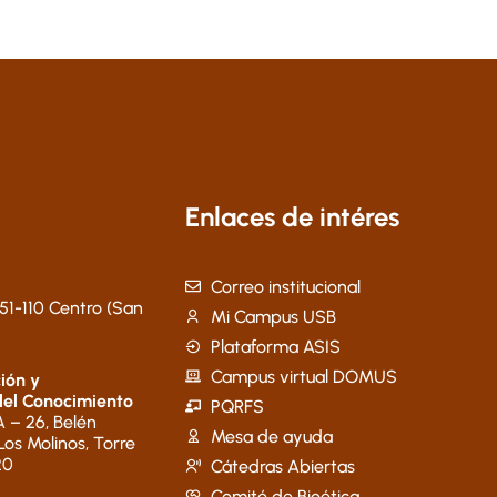
Enlaces de intéres
Correo institucional
51-110 Centro (San
Mi Campus USB
Plataforma ASIS
Campus virtual DOMUS
ión y
del Conocimiento
PQRFS
 – 26, Belén
Mesa de ayuda
 Los Molinos, Torre
20
Cátedras Abiertas
Comité de Bioética