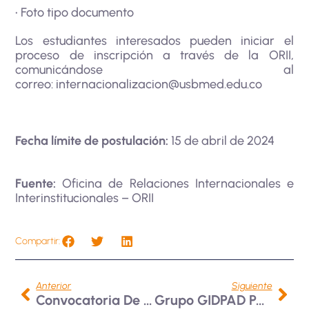
• Foto tipo documento
Los estudiantes interesados pueden iniciar el
proceso de inscripción a través de la ORII,
comunicándose al
correo:
internacionalizacion@usbmed.edu.co
Fecha límite de postulación:
15 de abril de 2024
Fuente:
Oficina de Relaciones Internacionales e
Interinstitucionales – ORII
Compartir:
Anterior
Siguiente
Convocatoria De Movilidad En La Universidad De Deusto, España 2024-2
Grupo GIDPAD Participa En La Red De Procesos Populares «Somos Territorio»