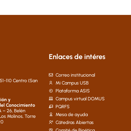
Enlaces de intéres
Correo institucional
51-110 Centro (San
Mi Campus USB
Plataforma ASIS
Campus virtual DOMUS
ión y
del Conocimiento
PQRFS
 – 26, Belén
Mesa de ayuda
 Los Molinos, Torre
20
Cátedras Abiertas
Comité de Bioética