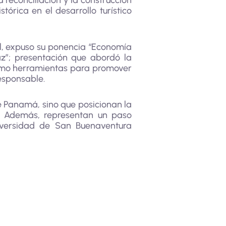
 reconciliación y la construcción
tórica en el desarrollo turístico
al, expuso su ponencia “Economía
az”; presentación que abordó la
 como herramientas para promover
responsable.
de Panamá, sino que posicionan la
z. Además, representan un paso
niversidad de San Buenaventura