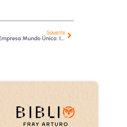
Siguiente
Salida Académica A La Empresa Mundo Único: Impulsando La Conexión Entre Academia Y Empresa