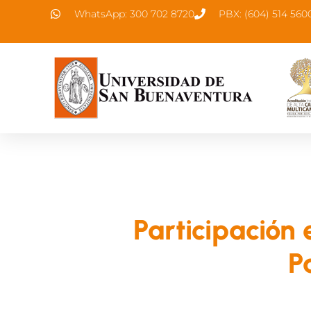
WhatsApp: 300 702 8720
PBX: (604) 514 560
Participación 
P