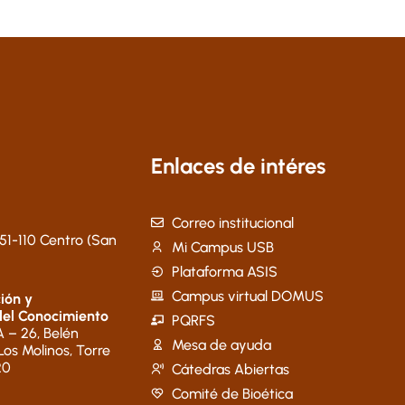
Enlaces de intéres
Correo institucional
51-110 Centro (San
Mi Campus USB
Plataforma ASIS
Campus virtual DOMUS
ión y
del Conocimiento
PQRFS
 – 26, Belén
Mesa de ayuda
 Los Molinos, Torre
20
Cátedras Abiertas
Comité de Bioética