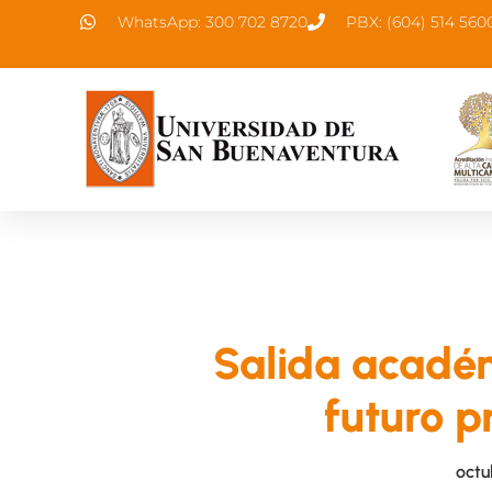
WhatsApp: 300 702 8720
PBX: (604) 514 560
Salida académ
futuro p
octu