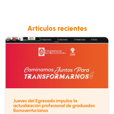
Artículos recientes
Jueves del Egresado impulsa la
actualización profesional de graduados
Bonaventurianos