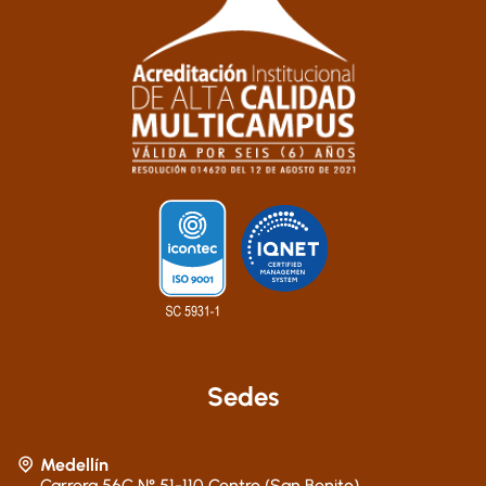
Sedes
Medellín
Carrera 56C N° 51-110 Centro (San Benito)